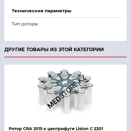
Технические параметры
Тип ротора
Количество мест
(
шт
)
ДРУГИЕ ТОВАРЫ ИЗ ЭТОЙ КАТЕГОРИИ
Максимальная высота пробирок
(
мм
)
1
Максимальный диаметр пробирок
(
мм
)
Максимальный объем пробирок
(
мл
)
1
Максимальный радиус центрифугирования
(
мм
)
Масса незагруженного ротора
(
г
)
Ротор CRA 2015 к центрифуге Liston C 2201