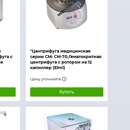
я
"Центрифуга медицинская
уга с
серии СМ: СМ-70,Гематокритная
ок
центрифуга с ротором на 12
капилляр (Elmi)
Цену уточняйте
Купить