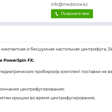
info@medstore.kz
Позвоните мне
 компактная и бесшумная настольная центрифуга, 3
ги
PowerSpin FX:
 педиатрических пробирок(в комплект поставки не вх
окончания центрифугирования;
нятии крышки во время центрифугирования;