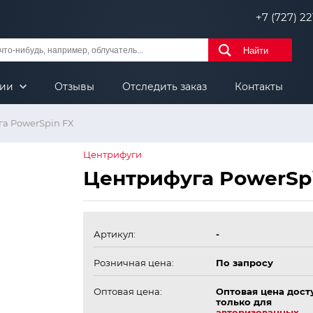
+7 (727) 221
Найти
нии
Отзывы
Отследить заказ
Контакты
а PowerSpin FX
Центрифуги
Центрифуга PowerSp
Артикул:
-
Розничная цена:
По запросу
Оптовая цена:
Оптовая цена дост
только для
авторизованных