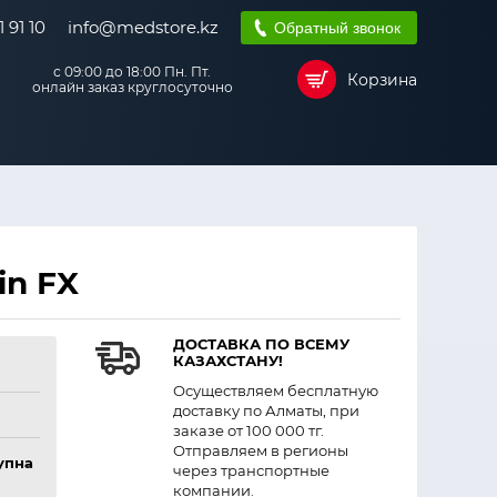
 91 10
info@medstore.kz
Обратный звонок
с 09:00 до 18:00 Пн. Пт.
Корзина
онлайн заказ круглосуточно
in FX
ДОСТАВКА ПО ВСЕМУ
КАЗАХСТАНУ!
Осуществляем бесплатную
доставку по Алматы, при
заказе от 100 000 тг.
Отправляем в регионы
упна
через транспортные
компании.