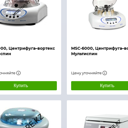
й просмотр
Быстрый просмотр
00, Центрифуга–вортекс
MSC-6000, Центрифуга–в
испин
Мультиспин
точняйте
Цену уточняйте
Купить
Купить