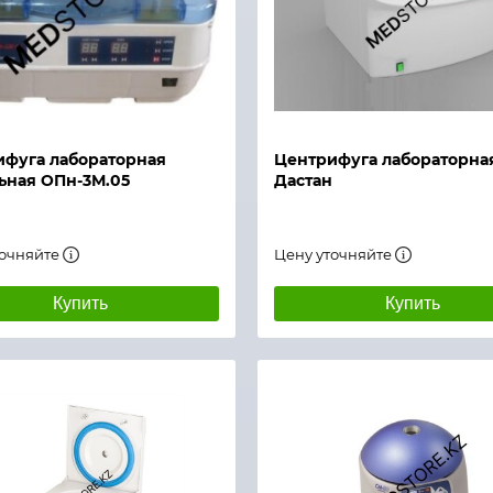
й просмотр
Быстрый просмотр
фуга лабораторная
Центрифуга лабораторная
ьная ОПн-3М.05
Дастан
точняйте
Цену уточняйте
Купить
Купить