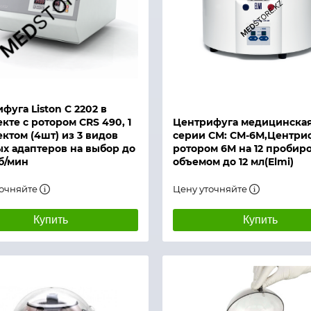
й просмотр
Быстрый просмотр
фуга Liston C 2202 в
кте с ротором CRS 490, 1
Центрифуга медицинска
ктом (4шт) из 3 видов
серии СМ: СМ-6М,Центриф
х адаптеров на выбор до
ротором 6М на 12 пробир
б/мин
объемом до 12 мл(Elmi)
точняйте
Цену уточняйте
Купить
Купить