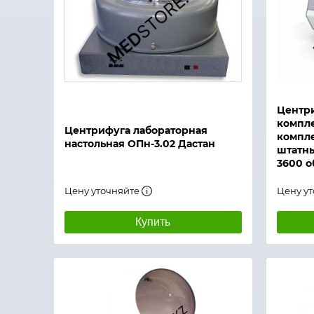
Быстрый просмотр
Быстры
Центри
компле
Центрифуга лабораторная
компле
настольная ОПн-3.02 Дастан
штатны
3600 о
Цену уточняйте
Цену у
Купить