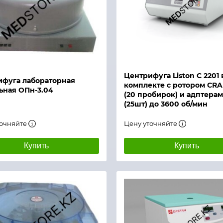
й просмотр
Быстрый просмотр
Центрифуга Liston C 2201 
фуга лабораторная
комплекте с ротором CRA
ьная ОПн-3.04
(20 пробирок) и адптера
(25шт) до 3600 об/мин
точняйте
Цену уточняйте
Купить
Купить