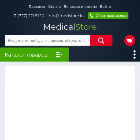
Доставка
Оплата
Вопросы и ответы
Войти
+7 (727) 221 91 10
info@medstore.kz
Обратный звонок
Medical
Store
Каталог товаров