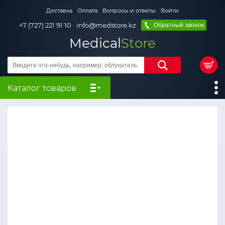
Доставка
Оплата
Вопросы и ответы
Войти
+7 (727) 221 91 10
info@medstore.kz
Обратный звонок
Medical
Store
Каталог товаров