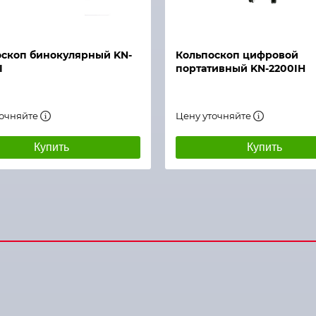
й просмотр
Быстрый просмотр
скоп бинокулярный KN-
Кольпоскоп цифровой
I
портативный KN-2200IH
точняйте
Цену уточняйте
Купить
Купить