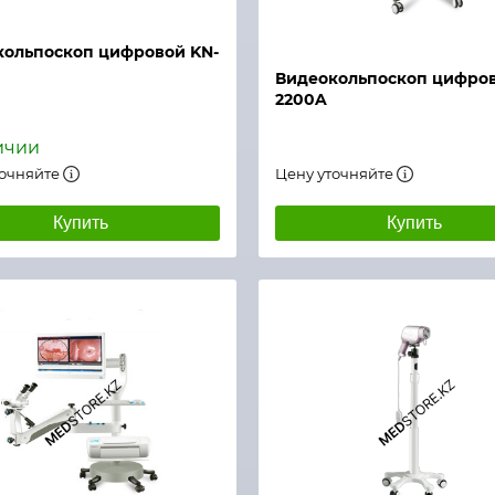
Быстрый просмотр
й просмотр
кольпоскоп цифровой KN-
Видеокольпоскоп цифров
2200A
ичии
точняйте
Цену уточняйте
Купить
Купить