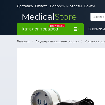
Доставка
Оплата
Вопросы и ответы
Войти
Medical
Store
Все товары
Каталог товаров
О компа
Главная
Акушерство и гинекология
Кольпоскоп