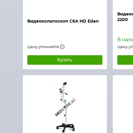
Быстрый просмотр
Быстры
Видео
2200
Видеокольпоскоп С6А HD Edan
В нал
Цену уточняйте
Цену у
Купить