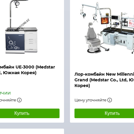
Быстрый просмотр
й просмотр
мбайн UE-3000 (Medstar
td, Южная Корея)
Лор-комбайн New Millen
Grand (Medstar Co., Ltd, 
Корея)
ичии
точняйте
Цену уточняйте
Купить
Купить