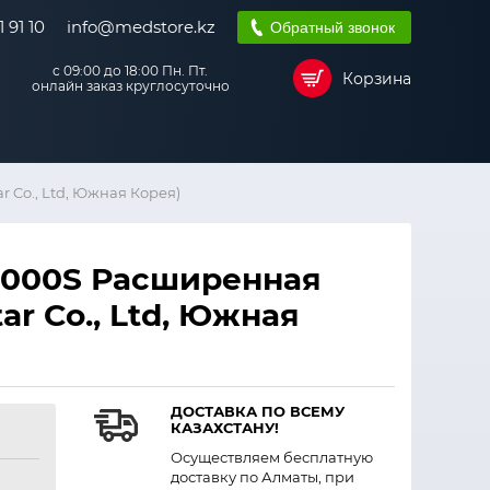
 91 10
info@medstore.kz
Обратный звонок
с 09:00 до 18:00 Пн. Пт.
Корзина
онлайн заказ круглосуточно
Co., Ltd, Южная Корея)
2000S Расширенная
r Co., Ltd, Южная
ДОСТАВКА ПО ВСЕМУ
КАЗАХСТАНУ!
Осуществляем бесплатную
доставку по Алматы, при