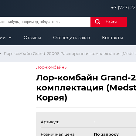
+7 (727) 221
Найти
нии
Отзывы
Отследить заказ
Контакты
Лор-комбайн Grand-2000S Расширенная комплектация (Medstar 
Лор-комбайны
Лор-комбайн Grand-
комплектация (Medsta
Корея)
Артикул:
-
Розничная цена:
По запросу