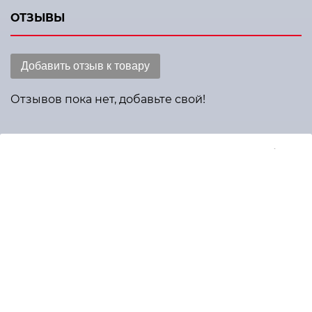
ОТЗЫВЫ
Добавить отзыв к товару
Отзывов пока нет, добавьте свой!
Получить консультацию по товару Лор-комбайн
New Millennium Grand (Medstar Co., Ltd, Южная
Корея)
Получить консультацию
Оснащаем необходимой медицинской