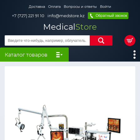
Доставка
Оплата
Вопросы и ответы
Войти
+7 (727) 221 91 10
info@medstore.kz
Обратный звонок
Medical
Store
Каталог товаров