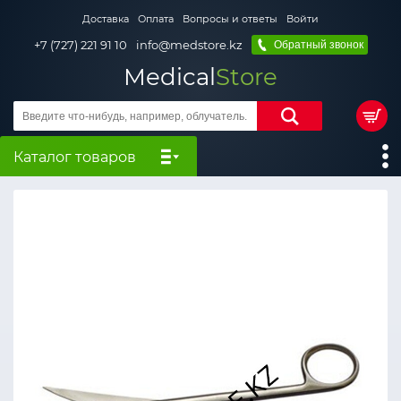
Доставка
Оплата
Вопросы и ответы
Войти
+7 (727) 221 91 10
info@medstore.kz
Обратный звонок
Medical
Store
Каталог товаров