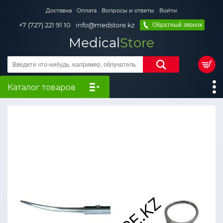
Доставка
Оплата
Вопросы и ответы
Войти
+7 (727) 221 91 10
info@medstore.kz
Обратный звонок
Medical
Store
Каталог товаров