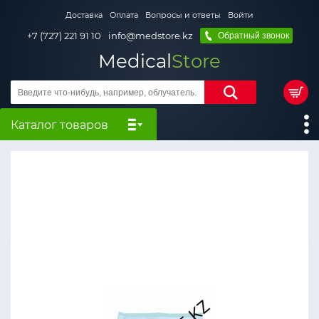
Доставка
Оплата
Вопросы и ответы
Войти
+7 (727) 221 91 10
info@medstore.kz
Обратный звонок
Medical
Store
Каталог товаров