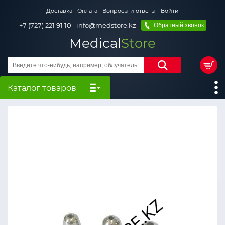
Доставка
Оплата
Вопросы и ответы
Войти
+7 (727) 221 91 10
info@medstore.kz
Обратный звонок
Medical
Store
Каталог товаров