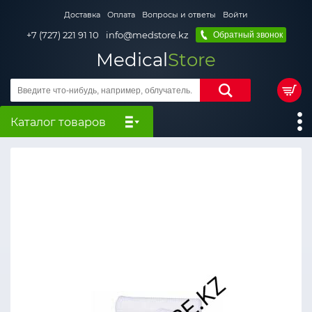
Доставка
Оплата
Вопросы и ответы
Войти
+7 (727) 221 91 10
info@medstore.kz
Обратный звонок
Medical
Store
Каталог товаров