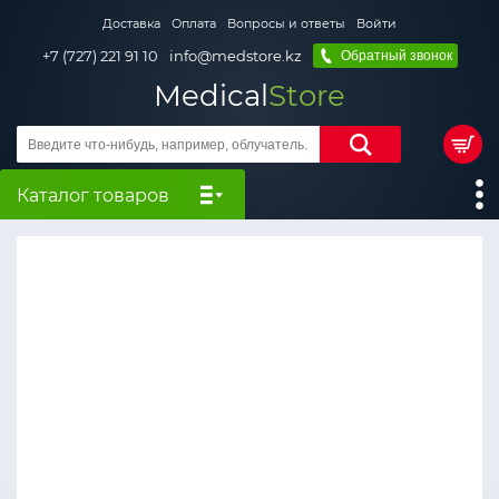
Доставка
Оплата
Вопросы и ответы
Войти
+7 (727) 221 91 10
info@medstore.kz
Обратный звонок
Medical
Store
Каталог товаров