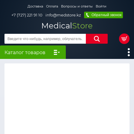
Доставка
Оплата
Вопросы и ответы
Войти
+7 (727) 221 91 10
info@medstore.kz
Обратный звонок
Medical
Store
Каталог товаров