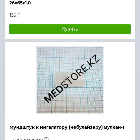
26х65х1,0
135 ₸
Купить
Мундштук к ингалятору (небулайзеру) Вулкан-1
Цену уточняйте