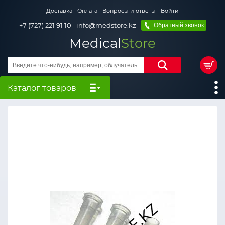
Доставка
Оплата
Вопросы и ответы
Войти
+7 (727) 221 91 10
info@medstore.kz
Обратный звонок
Medical
Store
Каталог товаров