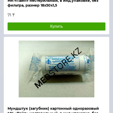
МК-«Пайп» нестерильный, в инд.упаковке, без
фильтра, размер 18х50х1,5
71 ₸
Купить
Мундштук (загубник) картонный одноразовый