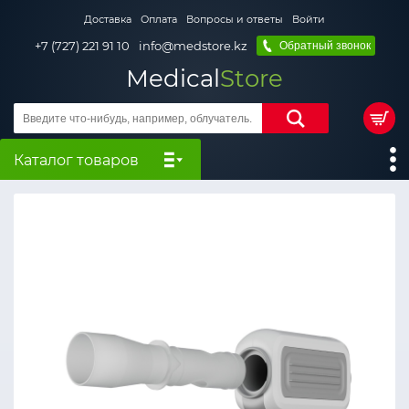
Доставка
Оплата
Вопросы и ответы
Войти
+7 (727) 221 91 10
info@medstore.kz
Обратный звонок
Medical
Store
Каталог товаров