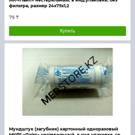
МК-«Пайп» нестерильный, в инд.упаковке, без
фильтра, размер 24х75х1,2
79 ₸
Купить
Мундштук (загубник) картонный одноразовый
МКФ1-«Пайп» нестерильный, в инд.упаковке, со