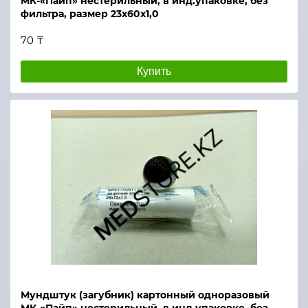
МК-«Пайп» нестерильный, в инд.упаковке, без
фильтра, размер 23х60х1,0
70 ₸
Купить
Мундштук (загубник) картонный одноразовый