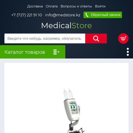
Доставка
Оплата
Вопросы и ответы
Войти
+7 (727) 221 91 10
info@medstore.kz
Обратный звонок
Medical
Store
Каталог товаров