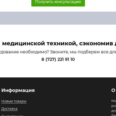
Получить консультацию
медицинской техникой, сэкономив д
удование необходимо? Звоните, мы подберем все дл
8 (727) 221 91 10
Информация
О
Мы
Новые товары
ро
Доставка
дл
Яв