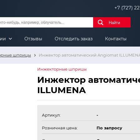
+7 (727) 221
Найти
нии
Отзывы
Отследить заказ
Контакты
орные шприцы
Инжектор автоматический Angiomat ILLUMEN
Инжекторные шприцы
Инжектор автоматич
ILLUMENA
Артикул:
-
Розничная цена:
По запросу