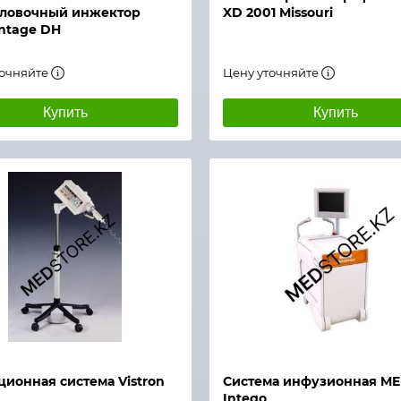
оловочный инжектор
XD 2001 Missouri
ntage DH
точняйте
Цену уточняйте
Купить
Купить
й просмотр
Быстрый просмотр
ионная система Vistron
Система инфузионная M
Intego