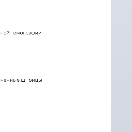
рной томографии
полненные шприцы