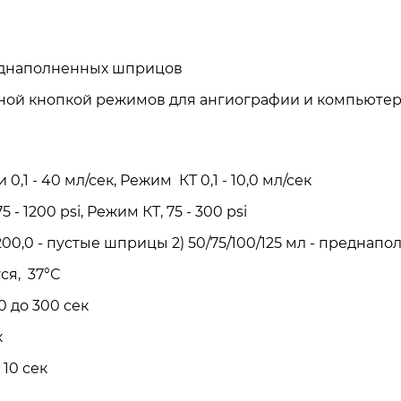
еднаполненных шприцов
дной кнопкой режимов для ангиографии и компьюте
1 - 40 мл/сек, Режим КТ 0,1 - 10,0 мл/сек
 1200 psi, Режим КТ, 75 - 300 psi
200,0 - пустые шприцы 2) 50/75/100/125 мл - предна
(опция): имеется, 37°С
ания:от 0 до 300 сек
к
10 сек