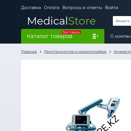
Доставка
Оплата
Вопросы и ответы
Войти
Medical
Store
Все товары
Каталог товаров
О компа
Главная
Рентгенология и маммография
Инжект