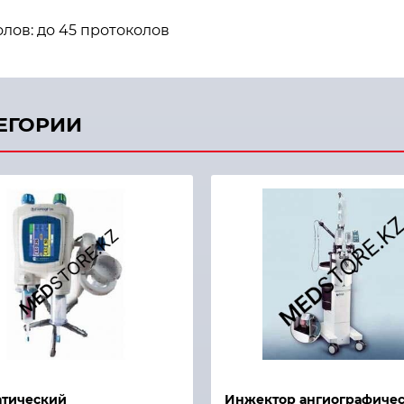
лов: до 45 протоколов
ТЕГОРИИ
й просмотр
Быстрый просмотр
атический
Инжектор ангиографиче