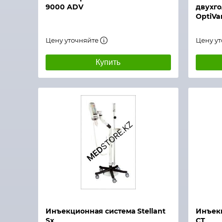
9000 ADV
двухг
OptiVa
Цену уточняйте
Цену у
Купить
Быстрый просмотр
Быстры
Инъекционная система Stellant
Инъекц
Sx
CT