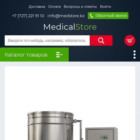
Доставка
Оплата
Вопросы и ответы
Войти
+7 (727) 221 91 10
info@medstore.kz
Обратный звонок
Medical
Store
Каталог товаров