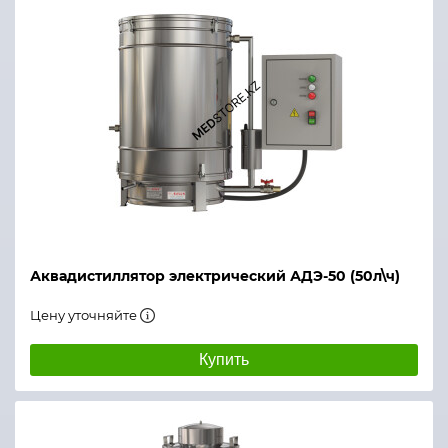
Электропроводность производимой воды, мкСм/с
Температура производимой воды, °С
Расход исходной воды, л/ч (при t воды 10 °С)
Давление исходной воды, МПа
Габаритные размеры блока управления (Д×Ш×В), 
Исполнение
Аквадистиллятор электрический АДЭ-50 (50л\ч)
Срок службы, лет
Цену уточняйте
Купить