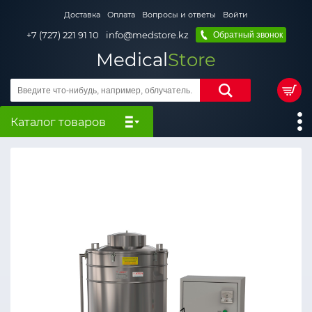
Доставка
Оплата
Вопросы и ответы
Войти
+7 (727) 221 91 10
info@medstore.kz
Обратный звонок
Medical
Store
Каталог товаров