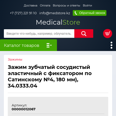
Доставка
Оплата
Вопросы и ответы
Войти
+7 (727) 221 91 10
info@medstore.kz
Обратный звонок
Medical
Store
Каталог товаров
Зажимы
Зажим зубчатый сосудистый
эластичный с фиксатором по
Сатинскому №4, 180 мм),
34.0333.04
Артикул:
00000012067