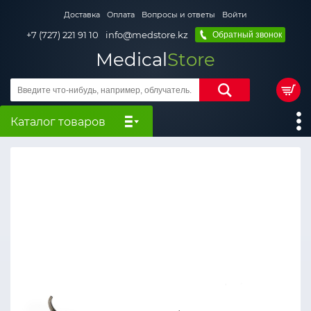
Доставка
Оплата
Вопросы и ответы
Войти
+7 (727) 221 91 10
info@medstore.kz
Обратный звонок
Medical
Store
Каталог товаров