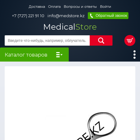
Доставка
Оплата
Вопросы и ответы
Войти
+7 (727) 221 91 10
info@medstore.kz
Обратный звонок
Medical
Store
Каталог товаров