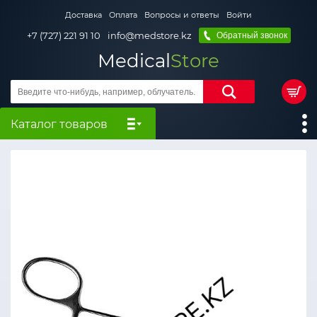
Доставка
Оплата
Вопросы и ответы
Войти
+7 (727) 221 91 10
info@medstore.kz
Обратный звонок
Medical
Store
Каталог товаров