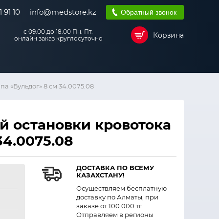
 91 10
info@medstore.kz
Обратный звонок
с 09:00 до 18:00 Пн. Пт.
Корзина
онлайн заказ круглосуточно
а «Бульдог» 8 см 34.0075.08
й остановки кровотока
34.0075.08
ДОСТАВКА ПО ВСЕМУ
КАЗАХСТАНУ!
Осуществляем бесплатную
доставку по Алматы, при
заказе от 100 000 тг.
Отправляем в регионы