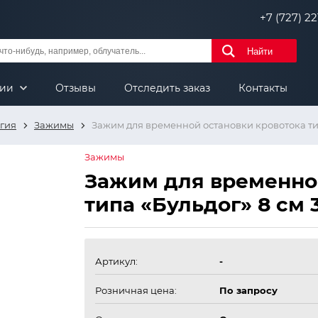
+7 (727) 221
Найти
нии
Отзывы
Отследить заказ
Контакты
гия
Зажимы
Зажим для временной остановки кровотока тип
Зажимы
Зажим для временно
типа «Бульдог» 8 см 
Артикул:
-
Розничная цена:
По запросу