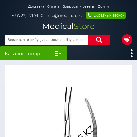
Доставка
Оплата
Вопросы и ответы
Войти
+7 (727) 221 91 10
info@medstore.kz
Обратный звонок
Medical
Store
Каталог товаров