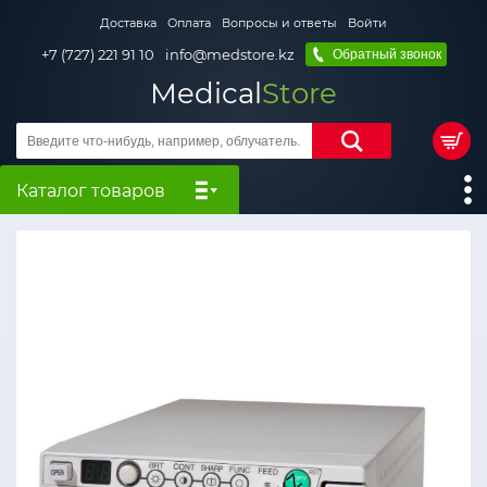
Доставка
Оплата
Вопросы и ответы
Войти
+7 (727) 221 91 10
info@medstore.kz
Обратный звонок
Medical
Store
Каталог товаров