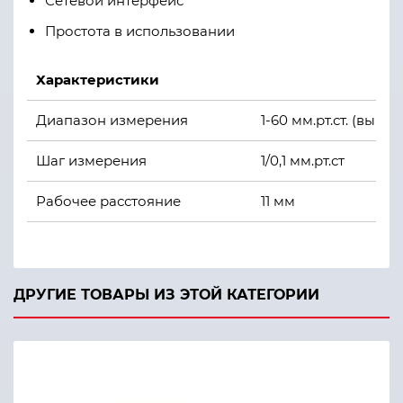
Сетевой интерфейс
Простота в использовании
Характеристики
Диапазон измерения
1-60 мм.рт.ст. (выбор:
Шаг измерения
1/0,1 мм.рт.ст
Рабочее расстояние
11 мм
Монитор
8.5″ цветной LCD с
Интерфейс передачи данных
USB (ввод), RS232C 
ДРУГИЕ ТОВАРЫ ИЗ ЭТОЙ КАТЕГОРИИ
Габариты
317-341 (Ш) × 521-538
Вес
14 кг