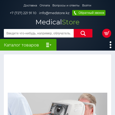
Доставка
Оплата
Вопросы и ответы
Войти
+7 (727) 221 91 10
info@medstore.kz
Обратный звонок
Medical
Store
Каталог товаров