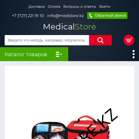
Доставка
Оплата
Вопросы и ответы
Войти
+7 (727) 221 91 10
info@medstore.kz
Обратный звонок
Medical
Store
Каталог товаров