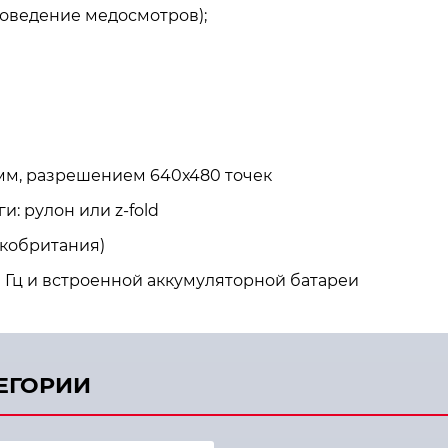
оведение медосмотров);
 мм, разрешением 640х480 точек
: рулон или z-fold
икобритания)
0 Гц и встроенной аккумуляторной батареи
ТЕГОРИИ