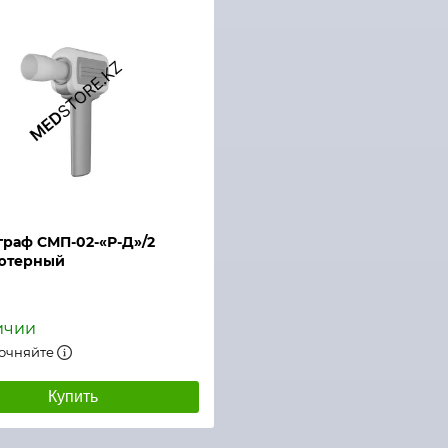
раф СМП-02-«Р-Д»/2
ютерный
ичии
точняйте
Купить