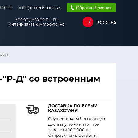
 91 10
info@medstore.kz
Обратный звонок
с 09:00 до 18:00 Пн. Пт.
Корзина
онлайн заказ круглосуточно
ером
-"Р-Д" со встроенным
ДОСТАВКА ПО ВСЕМУ
КАЗАХСТАНУ!
Осуществляем бесплатную
доставку по Алматы, при
заказе от 100 000 тг.
Отправляем в регионы