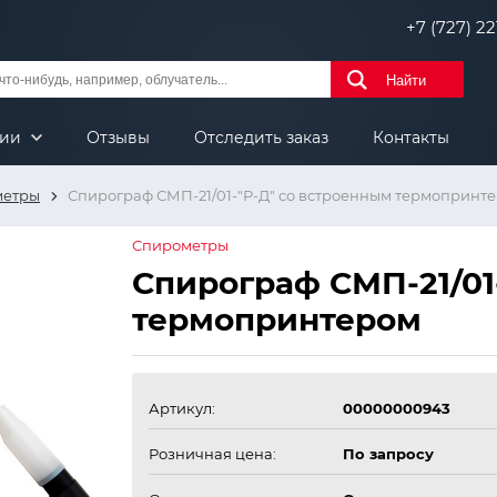
+7 (727) 221
Найти
нии
Отзывы
Отследить заказ
Контакты
метры
Спирограф СМП-21/01-"Р-Д" со встроенным термопринт
Спирометры
Спирограф СМП-21/01
термопринтером
Артикул:
00000000943
Розничная цена:
По запросу