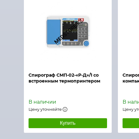
Быстрый просмотр
Спирограф СМП-02-«Р-Д»/1 со
Спирог
встроенным термопринтером
компь
В наличии
В нал
Цену уточняйте
Цену у
Купить