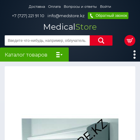
Доставка
Оплата
Вопросы и ответы
Войти
+7 (727) 221 91 10
info@medstore.kz
Обратный звонок
Medical
Store
Каталог товаров