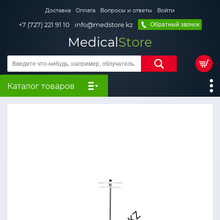
Доставка
Оплата
Вопросы и ответы
Войти
+7 (727) 221 91 10
info@medstore.kz
Обратный звонок
Medical
Store
Каталог товаров