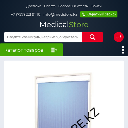
Доставка
Оплата
Вопросы и ответы
Войти
+7 (727) 221 91 10
info@medstore.kz
Обратный звонок
Medical
Store
Каталог товаров