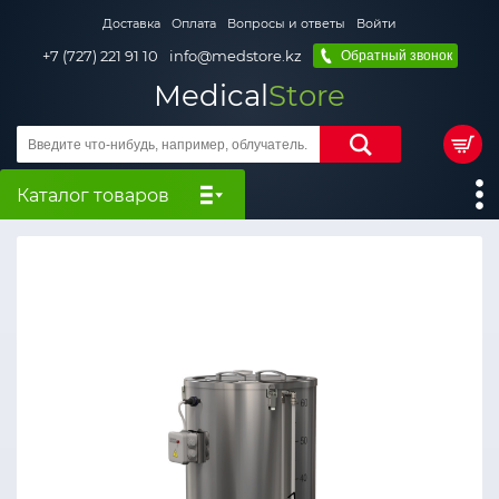
Доставка
Оплата
Вопросы и ответы
Войти
+7 (727) 221 91 10
info@medstore.kz
Обратный звонок
Medical
Store
Каталог товаров