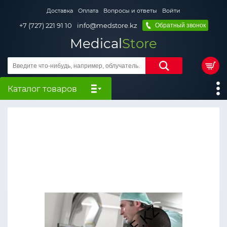
Доставка
Оплата
Вопросы и ответы
Войти
+7 (727) 221 91 10
info@medstore.kz
Обратный звонок
Medical
Store
Каталог товаров