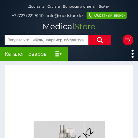
Доставка
Оплата
Вопросы и ответы
Войти
+7 (727) 221 91 10
info@medstore.kz
Обратный звонок
Medical
Store
Каталог товаров