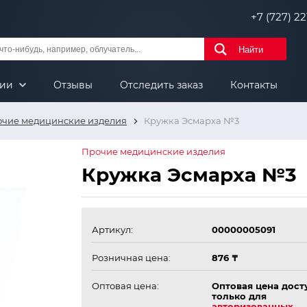
+7 (727) 221
Найти
нии
Отзывы
Отследить заказ
Контакты
чие медицинские изделия
Кружка Эсмарха №3
Прочие медицинские изделия
Кружка Эсмарха №3
Артикул:
00000005091
Розничная цена:
876 ₸
Оптовая цена:
Оптовая цена дост
только для
авторизованных