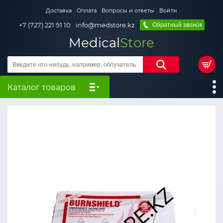
Доставка
Оплата
Вопросы и ответы
Войти
+7 (727) 221 91 10
info@medstore.kz
Обратный звонок
Medical
Store
Каталог товаров