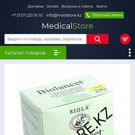
Доставка
Оплата
Вопросы и ответы
Войти
+7 (727) 221 91 10
info@medstore.kz
Обратный звонок
Medical
Store
Каталог товаров