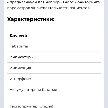
-
предназначен для непрерывного мониторинга
параметров жизнедеятельности пациентов.
Характеристики:
Дисплей
1
Габариты
3
Индикаторы
Д
Индикация
3
Интерфейс
U
Аккумуляторная батарея
В
В
Термопринтер (Опция)
С