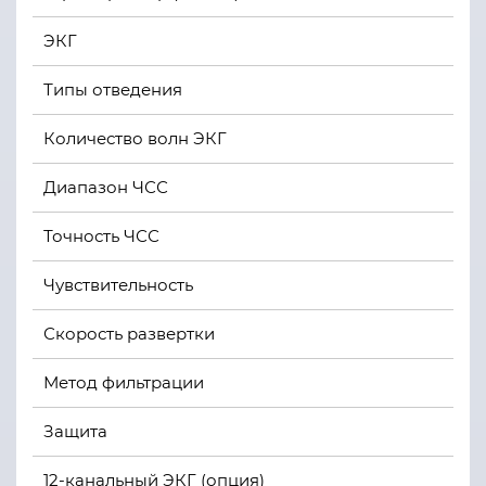
ЭКГ
Типы отведения
3
Количество волн ЭКГ
2
Диапазон ЧСС
В
Точность ЧСС
±
Чувствительность
>
Скорость развертки
6
Метод фильтрации
Р
Защита
в
12-канальный ЭКГ (опция)
I