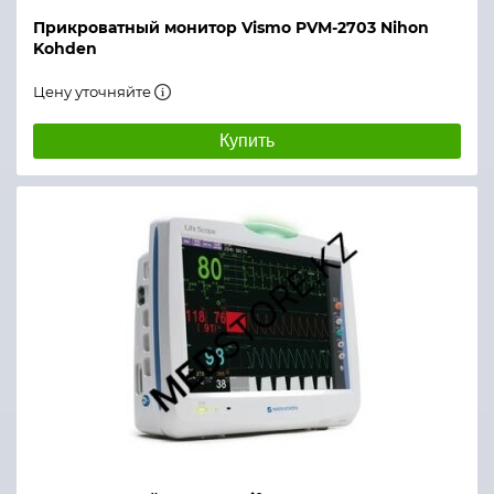
Температура
Прикроватный монитор Vismo PVM-2703 Nihon
Kohden
Канал
2
Цену уточняйте
Диапазон измерения
О
Купить
Разрешение
0
Точность
±
Интервал активизации
о