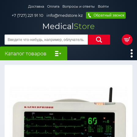
Доставка
Оплата
Вопросы и ответы
Войти
+7 (727) 221 91 10
info@medstore.kz
Обратный звонок
Medical
Store
Каталог товаров