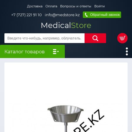
Доставка
Оплата
Вопросы и ответы
Войти
+7 (727) 221 91 10
info@medstore.kz
Обратный звонок
Medical
Store
Каталог товаров