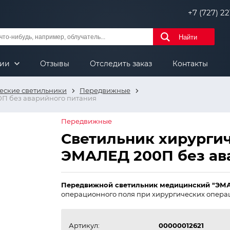
+7 (727) 221
Найти
нии
Отзывы
Отследить заказ
Контакты
еские светильники
Передвижные
П без аварийного питания
Передвижные
Светильник хирурги
ЭМАЛЕД 200П без ав
Передвижной светильник медицинский "ЭМ
операционного поля при хирургических операц
Артикул:
00000012621