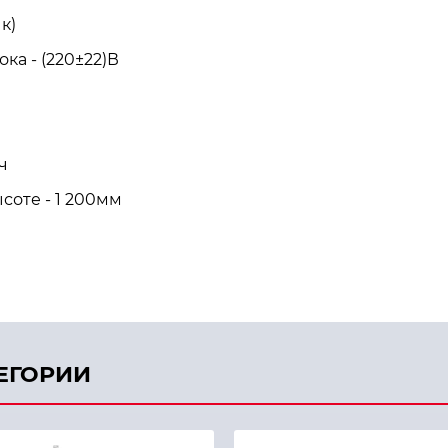
к)
ка - (220±22)В
ч
оте - 1 200мм
ТЕГОРИИ