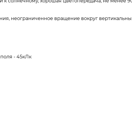
ий к солнечному, хорошая цветопередача, не менее 9
ия, неограниченное вращение вокруг вертикальных
поля - 45кЛк