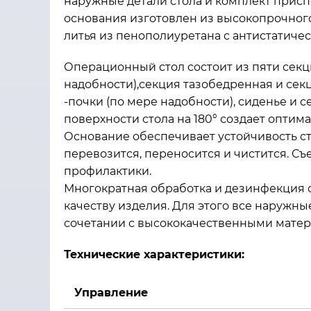
наружные детали стола и комплект прис
основания изготовлен из высокопрочног
литья из пенополиуретана с антистатиче
Операционный стол состоит из пяти секци
надобности),секция тазобедренная и секци
-почки (по мере надобности), сиденье и 
поверхности стола на 180° создает оптим
Основание обеспечивает устойчивость с
перевозится, переносится и чистится. 
профилактики.
Многократная обработка и дезинфекция
качеству изделия. Для этого все наружн
сочетании с высококачественными матер
Технические характеристики:
Управление