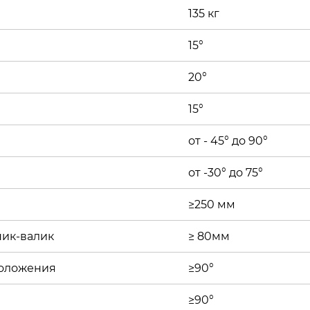
135 кг
15°
20°
15°
от - 45° до 90°
от -30° до 75°
≥250 мм
ник-валик
≥ 80мм
положения
≥90°
≥90°