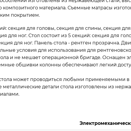
пособлений изготовлены из нержавеющей стали, выс
о композитного материала. Съемные матрасы изгот
ским покрытием.
й: секция для головы, секция для спины, секция для
я для ног. Стол состоит из 5 секций: секция для гол
секция для ног. Панель стола - рентген прозрачна. 
альные условия для использования для рентгеновског
тола и не мешает операционной бригаде. Оснащен э
Съемные обшивки колонны обеспечивают легкий дост
 стола может проводиться любыми применяемыми в
ые металлические детали стола изготовлены из нер
иалами.
Электромеханическ