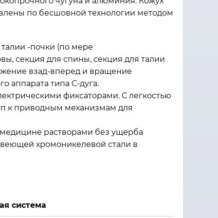
окопрочного чугуна и алюминия. Кожух
овлены по бесшовной технологии методом
 талии -почки (по мере
овы, секция для спины, секция для талии
Движение взад-вперед и вращение
о аппарата типа С-дуга.
лектрическими фиксаторами. С легкостью
уп к приводным механизмам для
 медицине растворами без ущерба
жавеющей хромоникелевой стали в
ая система