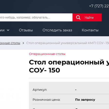
+7 (727) 221
Найти
нии
Отзывы
Отследить заказ
Контакты
онные столы
Стол операционный универсальный КМП СОУ- 15
Операционные столы
Стол операционный 
СОУ- 150
Артикул:
-
Розничная цена:
По запросу