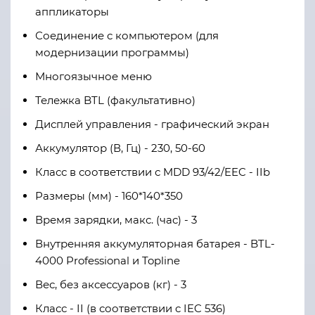
аппликаторы
Соединение с компьютером (для
модернизации программы)
Многоязычное меню
Тележка BTL (факультативно)
Дисплей управления -
графический
экран
Аккумулятор
(В, Гц) -
2
3
0, 50-60
Класс в соответствии с MDD 93/42/EEC - IIb
Размеры
(мм) -
160
*
140
*
350
Время зарядки
, макс. (час) - 3
В
нутренняя аккумуляторная батарея - BTL-
4000 Professional и Topline
Вес
,
без аксессуаров
(кг) - 3
Класс - II (в соответствии с IEC 536)