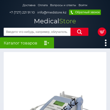
Доставка
Оплата
Вопросы и ответы
Войти
+7 (727) 221 91 10
info@medstore.kz
Обратный звонок
Medical
Store
Каталог товаров