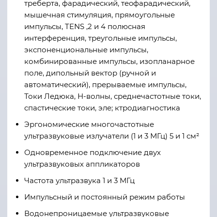
треберта, фарадический, тeoфарадический,
мышечная стимуляция, прямоугольные
импульсы, TENS ,2 и 4 полюсная
интерференция, треугольные импульсы,
экспоненциональные импульсы,
комбинированные импульсы, изопланарное
поле, дипольный вектор (ручной и
автоматический), прерываемые импульсы,
Токи Ледюка, Н-волны, среднечастотные токи,
спастические токи, эле
;
ктродиагностика
Эргономические многочастотные
ультразвуковые излучатели (1 и 3
МГц) 5
и
1 см²
Одновременное подключение двух
ультразвуковых аппликаторов
Частота ультразвука 1 и 3 МГц
Импульсный и постоянный режим работы
Водонепроницаемые ультразвуковые