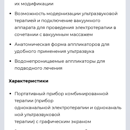
их модификации
Возможность модернизации ультразвуковой
терапией и подключение вакуумного
аппарата для проведения электротерапии в
сочетании с вакуумным массажем
Анатомическая форма аппликаторов для
удобного применения ультразвука
Водонепроницаемые аппликаторы для
подводного лечения
Характеристики
Портативный прибор комбинированной
терапии (
прибор
одно
канальн
ой
э
лектротерапи
и
и
одноканаль
ной
ультразвук
овой
терапии)
с
графическим
экраном