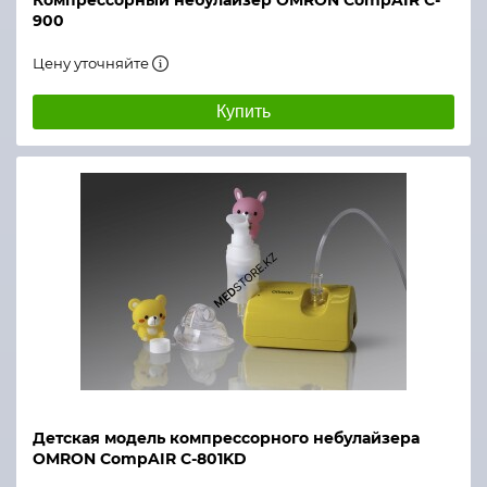
Компрессорный небулайзер OMRON CompAIR C-
900
Цену уточняйте
Купить
Детская модель компрессорного небулайзера
OMRON CompAIR C-801KD