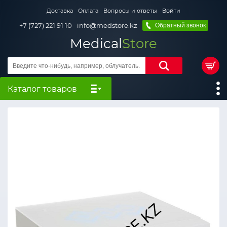
Доставка
Оплата
Вопросы и ответы
Войти
+7 (727) 221 91 10
info@medstore.kz
Обратный звонок
Medical
Store
Каталог товаров