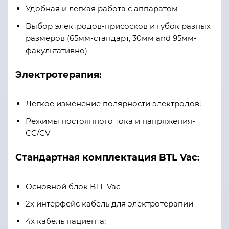
Удобная и легкая работа с аппаратом
Выбор электродов-присосков и губок разных
размеров (65мм-стандарт, 30мм and 95мм-
факультативно)
Электротерапия:
Легкое изменение полярности электродов
;
Р
ежимы постоянного тока и напряжения-
CC/CV
Стандартная комплектация
BTL
Vac
:
О
сновной
б
лок
BTL
Vac
2x интерфейс кабель для электротерапии
4x кабель пациента
;