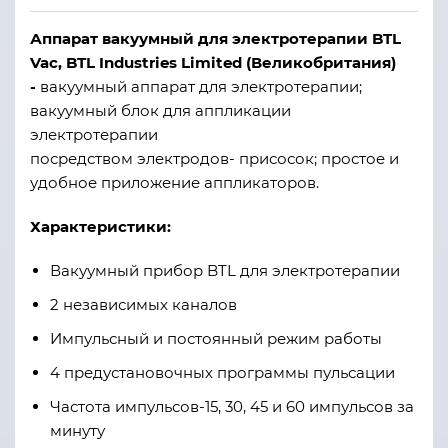
Аппарат вакуумный для электротерапии BTL
Vac
,
BTL Industries Limited (В
еликобритания
)
-
в
акуумный аппарат для электротерапии;
в
акуумный блок для аппликации
электротерапии
посредством
электродов-
присос
ок;
п
ростое и
удобное приложение аппликаторов
.
Характеристики:
Вакуумный прибор BTL для электротерапии
2 независимых каналов
Импульсный и постоянный режим работы
4 предустановочных программы пульсации
Частота импульсов-15, 30, 45 и 60 импульсов за
минуту