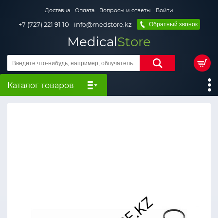
Доставка
Оплата
Вопросы и ответы
Войти
+7 (727) 221 91 10
info@medstore.kz
Обратный звонок
Medical
Store
Каталог товаров