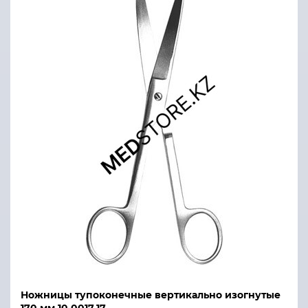
Ножницы тупоконечные вертикально изогнутые