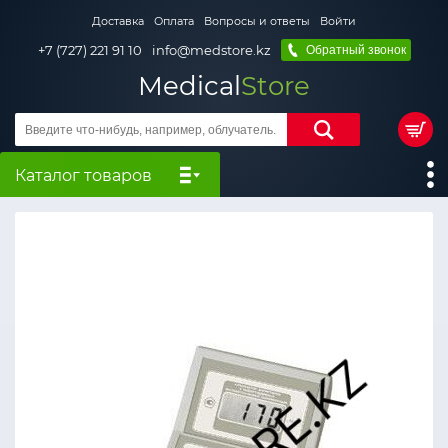
Доставка
Оплата
Вопросы и ответы
Войти
+7 (727) 221 91 10
info@medstore.kz
Обратный звонок
Medical
Store
Каталог товаров