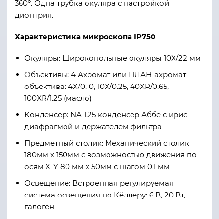
360º. Одна трубка окуляра с настройкой
диоптрия.
Характеристика микроскопа
IP750
Окуляры
:
Широкопольные окуляры 10Х/
22
мм
Объективы: 4 Ахромат или ПЛАН-ахромат
объектива: 4Х/0.10, 10Х/0.25, 40XR/0.65,
100XR/1.25 (масло)
Конденсер
:
NA 1.25 конденсер Аббе с ирис-
диафрагмой и держателем фильтра
Предметный столик: Механический столик
180мм х 150мм с возможностью движения по
осям Х-Y 80 мм х 50мм с шагом 0.1 мм
Освещение
:
Встроенная регулируемая
система освещения по Кёллеру: 6 В, 20 Вт,
галоген