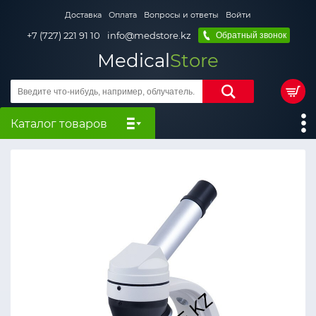
Доставка
Оплата
Вопросы и ответы
Войти
+7 (727) 221 91 10
info@medstore.kz
Обратный звонок
Medical
Store
Каталог товаров